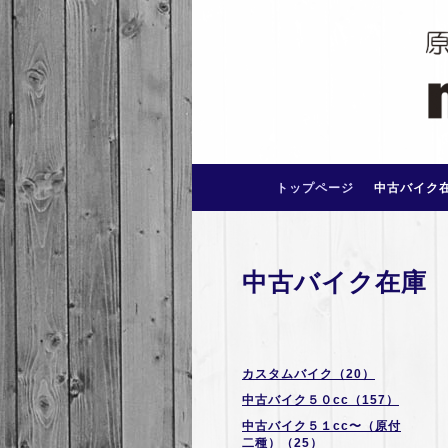
トップページ
中古バイク
中古バイク在庫
カスタムバイク（20）
中古バイク５０cc（157）
中古バイク５１cc〜（原付
二種）（25）