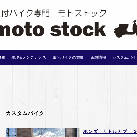
在庫
修理&メンテナンス
原付バイクの買取
店舗情報
カスタムバイ
カスタムバイク
ホンダ リトルカブ SO