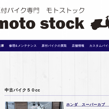
在庫
修理&メンテナンス
原付バイクの買取
店舗情報
カスタムバイ
中古バイク５０cc
ホンダ スーパーカブ S