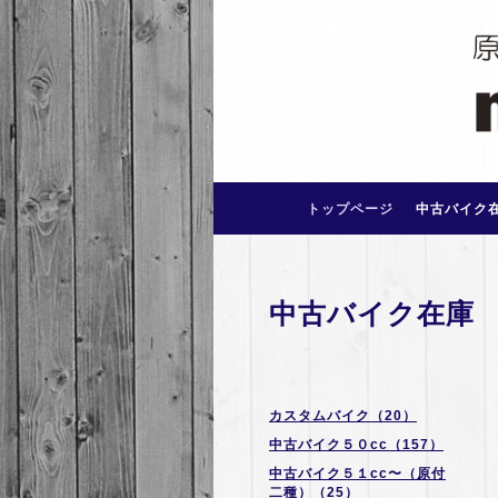
トップページ
中古バイク
中古バイク在庫
カスタムバイク（20）
中古バイク５０cc（157）
中古バイク５１cc〜（原付
二種）（25）