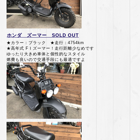
ホンダ ズーマー SOLD OUT
★カラー：ブラック ★走行：4754km
★高年式 FＩズーマー！走行距離少なめです
ゆったり大きめ車体と個性的なスタイル
燃費も良いので交通手段にも最適ですよ