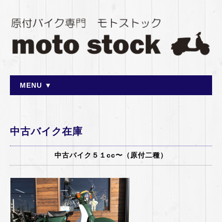
MENU ▼
中古バイク在庫
中古バイク５１cc〜（原付二種）