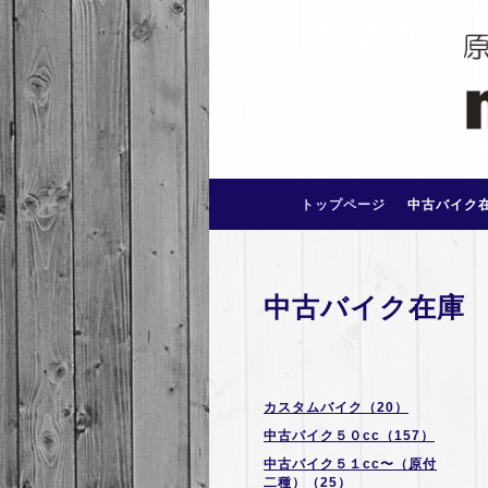
トップページ
中古バイク
中古バイク在庫
カスタムバイク（20）
中古バイク５０cc（157）
中古バイク５１cc〜（原付
二種）（25）