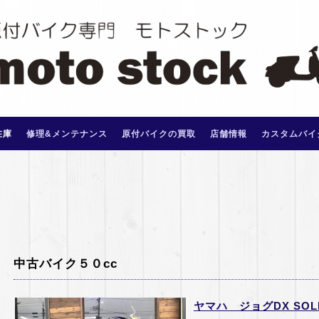
在庫
修理&メンテナンス
原付バイクの買取
店舗情報
カスタムバイ
中古バイク５０cc
ヤマハ ジョグDX SOLD