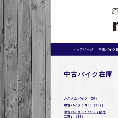
トップページ
中古バイク
中古バイク在庫
カスタムバイク（20）
中古バイク５０cc（157）
中古バイク５１cc〜（原付
二種）（25）