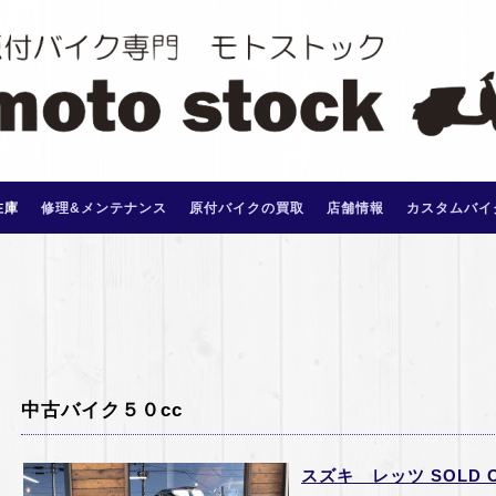
在庫
修理&メンテナンス
原付バイクの買取
店舗情報
カスタムバイ
中古バイク５０cc
スズキ レッツ SOLD 