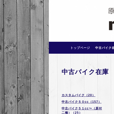
トップページ
中古バイク
中古バイク在庫
カスタムバイク（20）
中古バイク５０cc（157）
中古バイク５１cc〜（原付
二種）（25）