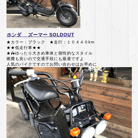
ホンダ ズーマー SOLDOUT
★カラー：ブラック ★走行：１０４４０km
★★低走行車★★
★🛵
ゆったり大きめ車体と個性的なスタイル
燃費も良いので交通手段にも最適ですよ
人気のバイクですのでお問い合わせはお早めに