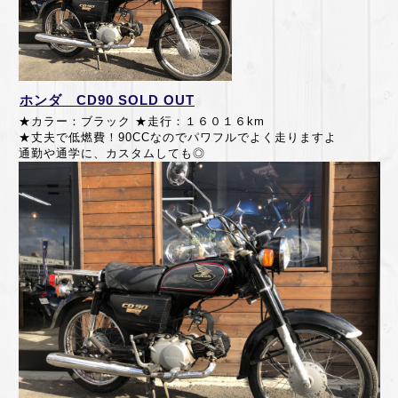
ホンダ CD90 SOLD OUT
★カラー：ブラック ★走行：１６０１６km
★丈夫で低燃費！90CCなのでパワフルでよく走りますよ
通勤や通学に、カスタムしても◎