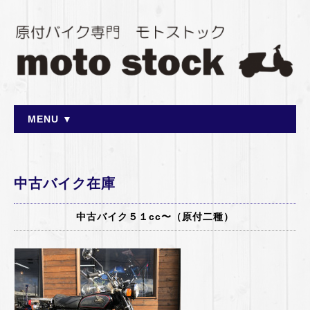
MENU ▼
中古バイク在庫
中古バイク５１cc〜（原付二種）