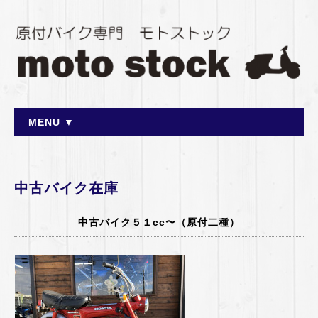
MENU ▼
中古バイク在庫
中古バイク５１cc〜（原付二種）