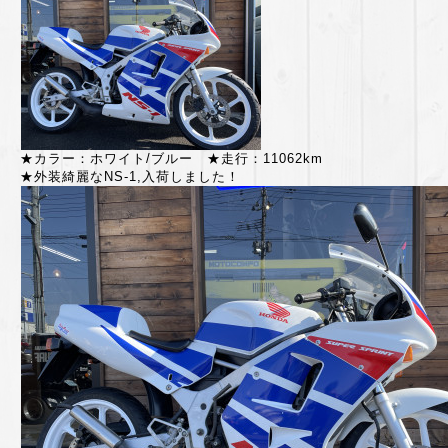
★カラー：ホワイト/ブルー ★走行：11062km
★外装綺麗なNS-1,入荷しました！