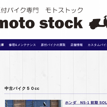
在庫
修理&メンテナンス
原付バイクの買取
店舗情報
カスタムバイ
中古バイク５０cc
ホンダ NS-1 前期 SOL