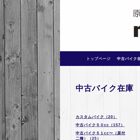
トップページ
中古バイク
中古バイク在庫
カスタムバイク（20）
中古バイク５０cc（157）
中古バイク５１cc〜（原付
二種）（25）