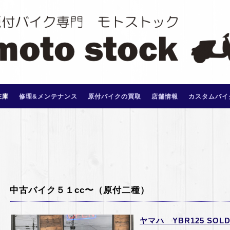
在庫
修理&メンテナンス
原付バイクの買取
店舗情報
カスタムバイ
中古バイク５１cc〜（原付二種）
ヤマハ YBR125 SOLD