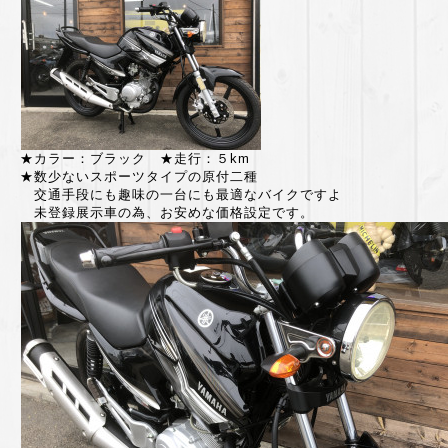
★カラー：ブラック ★走行：５km
★数少ないスポーツタイプの原付二種
交通手段にも趣味の一台にも最適なバイクですよ
未登録展示車の為、お安めな価格設定です。