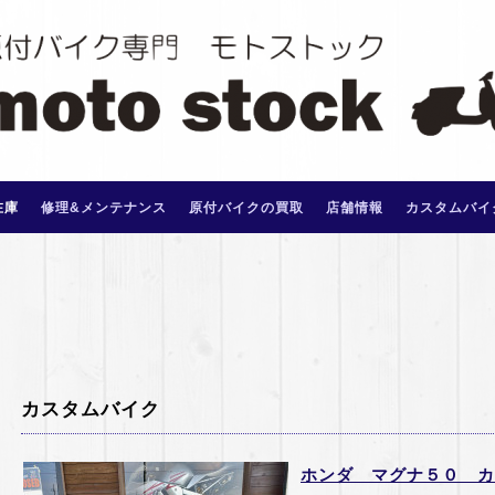
在庫
修理&メンテナンス
原付バイクの買取
店舗情報
カスタムバイ
カスタムバイク
ホンダ マグナ５０ カス