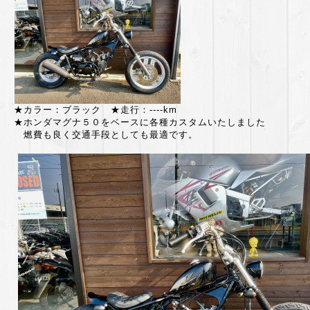
★カラー：ブラック ★走行：----km
★ホンダマグナ５０をベースに各種カスタムいたしました
燃費も良く交通手段としても最適です。