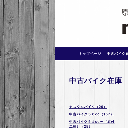
トップページ
中古バイク
中古バイク在庫
カスタムバイク（20）
中古バイク５０cc（157）
中古バイク５１cc〜（原付
二種）（25）